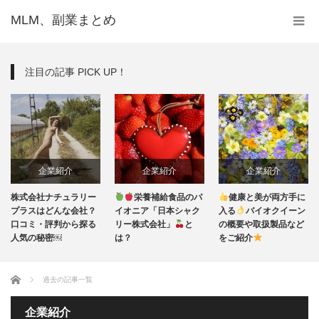
MLM、副業まとめ
注目の記事 PICK UP！
企業紹介
企業紹介
企業紹介
株式会社ナチュラリー
栄養補給食品のパ
健康と美が両方手に
プラスはどんな会社？
イオニア「日本シャク
入る
バイオクイーン
口コミ・評判から探る
リー株式会社」
と
の概要や取扱製品など
人気の秘密￼
は？
をご紹介
ホーム
過去の記事一覧
企業紹介