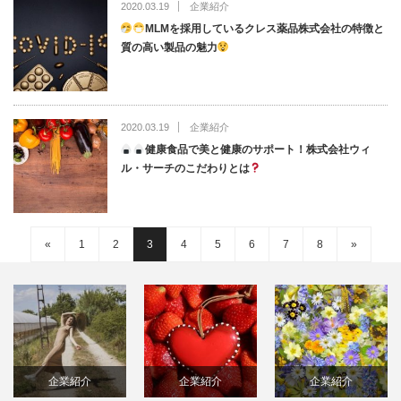
2020.03.19
企業紹介
MLMを採用しているクレス薬品株式会社の特徴と
質の高い製品の魅力
2020.03.19
企業紹介
健康食品で美と健康のサポート！株式会社ウィ
ル・サーチのこだわりとは
«
1
2
3
4
5
6
7
8
»
企業紹介
企業紹介
企業紹介