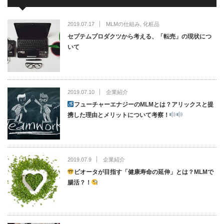
2019.07.17
MLMの仕組み
,
化粧品
セプテムプロダクツから考える、「転売」の現状につ
いて
2019.07.10
企業紹介
フューチャーエナジーのMLMとは？アリックスと提
携した理由とメリットについて考察！
2019.07.9
企業紹介
ビオータが目指す「健康寿命の延伸」とは？MLMで
腸活？！