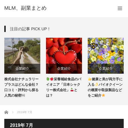
MLM、副業まとめ
注目の記事 PICK UP！
企業紹介
企業紹介
企業紹介
株式会社ナチュラリー
栄養補給食品のパ
健康と美が両方手に
プラスはどんな会社？
イオニア「日本シャク
入る
バイオクイーン
口コミ・評判から探る
リー株式会社」
と
の概要や取扱製品など
人気の秘密￼
は？
をご紹介
ホーム
2019年 7月
2019年 7月