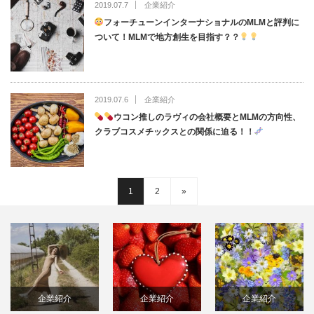
2019.07.7
企業紹介
フォーチューンインターナショナルのMLMと評判に
ついて！MLMで地方創生を目指す？？
2019.07.6
企業紹介
ウコン推しのラヴィの会社概要とMLMの方向性、
クラブコスメチックスとの関係に迫る！！
1
2
»
企業紹介
企業紹介
企業紹介