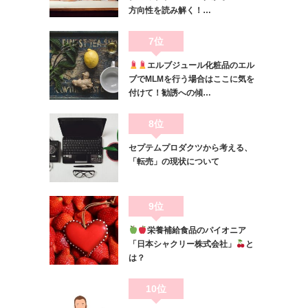
方向性を読み解く！…
7位
エルブジュール化粧品のエル
ブでMLMを行う場合はここに気を
付けて！勧誘への傾…
8位
セプテムプロダクツから考える、
「転売」の現状について
9位
栄養補給食品のパイオニア
「日本シャクリー株式会社」
と
は？
10位