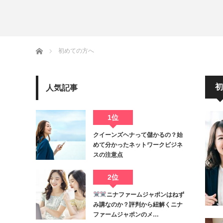
ホーム
初めての方へ
初
人気記事
1位
クイーンズヘナって儲かるの？始
めて分かったネットワークビジネ
スの注意点
2位
ニナファームジャポンはねず
み講なのか？評判から紐解くニナ
ファームジャポンのメ…