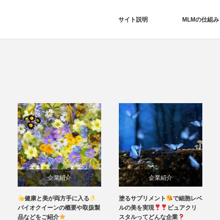
サイト説明
MLMの仕組み
企業紹介
企業紹介
に入る
塗るサプリメント
で細胞レベ
安心安全な健康補助
要や取扱製
ルの美を実現
ピュアクリ
を取り揃えるフォーライフ
スタルってどんな企業
ーチジャパンの特徴