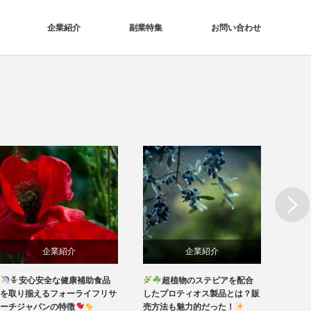
企業紹介
副業特集
お問い合わせ
Next
企業紹介
企業紹介
食品
超植物のステビアを配合
輝くほどの美をあなたの手に
リサ
したプロティオス製品とは？販
も！ベガ化粧品の素晴らしさと
売方法も魅力的だった！
魅力