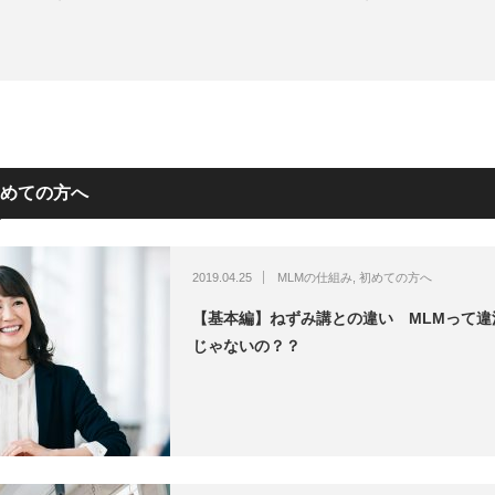
めての方へ
2019.04.25
MLMの仕組み
,
初めての方へ
【基本編】ねずみ講との違い MLMって違
じゃないの？？