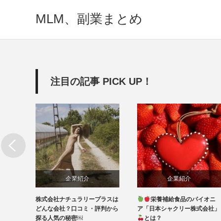
MLM、副業まとめ
注目の記事 PICK UP！
業紹介
企業紹介
企業紹介
ュラリープラスは
栄養補給食品のパイオニ
健康と美が両方手
口コミ・評判から
ア「日本シャクリー株式会社」
バイオクイーンの概
密￼
とは？
品などをご紹介