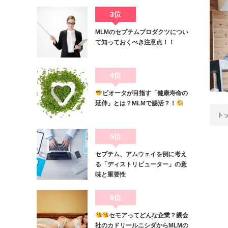
3位
MLMのセプテムプロダクツについ
て知っておくべき注意点！！
4位
ビオータが目指す「健康寿命の
延伸」とは？MLMで腸活？！
ト
5位
セプテム、アムウェイを例に考え
る「ディストリビューター」の意
味と重要性
6位
セモアってどんな企業？親会
社のカドリールニシダからMLMの