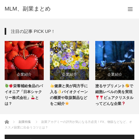
MLM、副業まとめ
注目の記事 PICK UP！
企業紹介
企業紹介
企業紹介
栄養補給食品のパ
健康と美が両方手に
塗るサプリメント
で
イオニア「日本シャク
入る
バイオクイーン
細胞レベルの美を実現
リー株式会社」
と
の概要や取扱製品など
ピュアクリスタル
は？
をご紹介
ってどんな企業
ホーム
副業特集
副業アカデミーの評判が気になる方必見！FX、物販などなど、オ
ススメ副業に出会うコツとは？