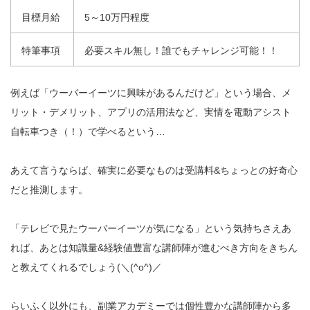
目標月給
5～10万円程度
特筆事項
必要スキル無し！誰でもチャレンジ可能！！
例えば「ウーバーイーツに興味があるんだけど」という場合、メ
リット・デメリット、アプリの活用法など、実情を電動アシスト
自転車つき（！）で学べるという…
あえて言うならば、確実に必要なものは受講料&ちょっとの好奇心
だと推測します。
「テレビで見たウーバーイーツが気になる」という気持ちさえあ
れば、あとは知識量&経験値豊富な講師陣が進むべき方向をきちん
と教えてくれるでしょう(＼(^o^)／
らいふく以外にも、副業アカデミーでは個性豊かな講師陣から多