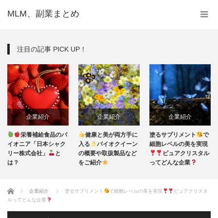
MLM、副業まとめ
注目の記事 PICK UP！
企業紹介
企業紹介
企業紹介
栄養補給食品のパ
健康と美が両方手に
塗るサプリメント
で
イオニア「日本シャク
入る
バイオクイーン
細胞レベルの美を実現
リー株式会社」
と
の概要や取扱製品など
ピュアクリスタル
は？
をご紹介
ってどんな企業
ホーム
企業紹介
塗るサプリメント
で細胞レベルの美を実現
ピュアクリスタ
ルってどんな企業