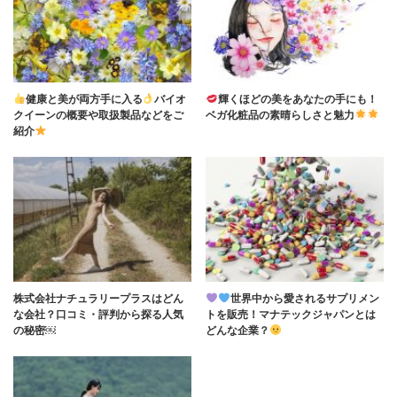
健康と美が両方手に入る
バイオ
輝くほどの美をあなたの手にも！
クイーンの概要や取扱製品などをご
ベガ化粧品の素晴らしさと魅力
紹介
株式会社ナチュラリープラスはどん
世界中から愛されるサプリメン
な会社？口コミ・評判から探る人気
トを販売！マナテックジャパンとは
の秘密￼
どんな企業？