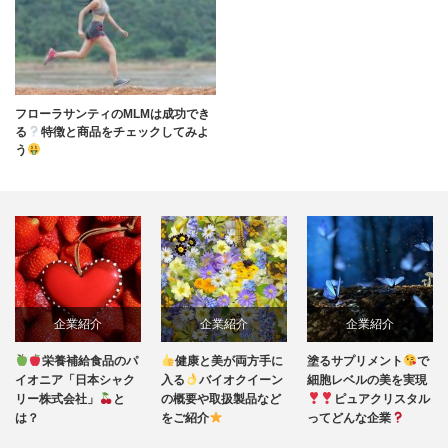
フローラサンティのMLMは成功でき
る
特徴と商品をチェックしてみよ
う
企業紹介
企業紹介
企業紹介
栄養補給食品のパ
健康と美が両方手に
塗るサプリメント
で
イオニア「日本シャク
入る
バイオクイーン
細胞レベルの美を実現
リー株式会社」
と
の概要や取扱製品など
ピュアクリスタル
は？
をご紹介
ってどんな企業