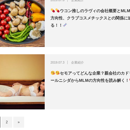
2019.07.6
企業紹介
ウコン推しのラヴィの会社概要とML
方向性、クラブコスメチックスとの関係に
る！！
2019.07.3
企業紹介
セモアってどんな企業？親会社のカド
ールニシダからMLMの方向性を読み解く！
2
»